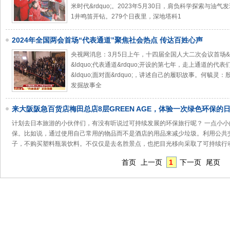
米时代&rdquo;。2023年5月30日，肩负科学探索与油
1井鸣笛开钻。279个日夜里，深地塔科1
2024年全国两会首场“代表通道”聚焦社会热点 传达百姓心声
央视网消息：3月5日上午，十四届全国人大二次会议首场&ldqu
&ldquo;代表通道&rdquo;开设的第七年，走上通道
&ldquo;面对面&rdquo;，讲述自己的履职故事。何毓灵：殷墟
发掘故事全
来大阪阪急百货店梅田总店8层GREEN AGE，体验一次绿色环保的
计划去日本旅游的小伙伴们，有没有听说过可持续发展的环保旅行呢？ 一点小
保。比如说，通过使用自己常用的物品而不是酒店的用品来减少垃圾。利用公共
子，不购买塑料瓶装饮料。不仅仅是去名胜景点，也把目光移向采取了可持续行动
首页
上一页
1
下一页
尾页