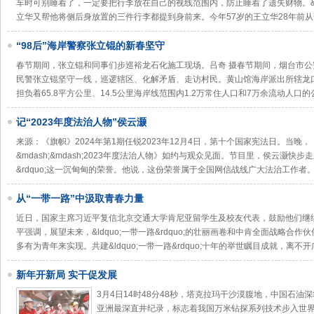
车时可别睡着了，一定要把行李放在自己的视线范围内，防止睡着了遗失财物。&r
立华又帮他将侧后身放置的三件行李都提到身前来。今年57岁的王立华28年前
“98后”海岸警察张立锟的新春坚守
春节期间，张立锟和同事们步巡裕龙石化施工现场。吕奇 摄春节期间，烟台市
民警张立锟坚守一线，巡逻辖区、化解矛盾、走访村民。黄山馆海岸派出所辖龙
担负着65.8平方公里、14.5公里海岸线范围内1.2万常住人口和7万余流动人口
记“2023年度法治人物”侯云灏
来源：《旗帜》2024年第1期任锐2023年12月4日，第十个国家宪法日。当晚
&mdash;&mdash;2023年度法治人物》如约与观众见面。节目里，侯云灏快步走
&rdquo;这一沉甸甸的荣誉。他说，这份荣誉属于全国网信战线广大法治工作者
从“一带一路”中汲取青春力量
近日，国家主席习近平复信北京交通大学肯尼亚留学生及校友代表，鼓励他们继
平强调，展望未来，&ldquo;一带一路&rdquo;的壮丽画卷和中肯全面战略合
多有为青年来实现。共建&ldquo;一带一路&rdquo;十年的举世瞩目成就，离不开
新年开新局 实干促发展
3月4日14时48分48秒，塔克拉玛干沙漠腹地，中国石油深
亚洲最深直井纪录，标志着我国万米钻探系列技术步入世界前