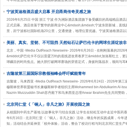
今年再度选址香港举办这项国际旗舰会展活动，吸引约17,000名来自世界各地
宁波英迪格酒店盛大启幕 开启甬商传奇灵感之旅
2026年6月25日 中国 浙江 宁波 作为洲际酒店集团旗下备受瞩目的高端精品酒店
正式启幕。酒店坐落于繁华的新商业中心&mdash;&mdash;宁波东部新城，直
里，距宁波栎社国际机场20公里，交通便捷，地理位置优越。宁波英迪格酒店以
美丽、真实、坚韧、不可阻挡 天然钻石让萨巴伦卡的网球生涯绽放非
北京，中国 -Media OutReach Newswire- 2026年6月26日 - 在刚刚落
&middot;萨巴伦卡不仅以雷霆万钧的底线进攻席卷罗兰&middot;加洛斯红
球瞩目的时尚焦点。她大胆打破网球赛场的穿搭定式，身披利落战衣，颈间与耳
吉隆坡第三届国际宗教领袖峰会呼吁赋能青年
吉隆坡，马来西亚 -Media OutReach Newswire- 2026年6月24日 - 
穆斯林世界联盟秘书长兼穆斯林学者组织主席Mohammed bin Abdulkarim A
Nazrin Muizzuddin Shah苏丹殿下和马来西亚总理Anwar Ibrahim先生共同
北京同仁堂《「铜人」非凡之旅》开展校园之旅
从校园到中药生产基地 以故事化学习结合实践 让学生在轻松互动中走近中医药香港 -Media O
年6月16日 - 北京同仁堂《「铜人」非凡之旅》活动，继去年的实践成果，今
知」活动结合并延伸至「校外体验」活动，整合了校访行程与到北京同仁堂生产