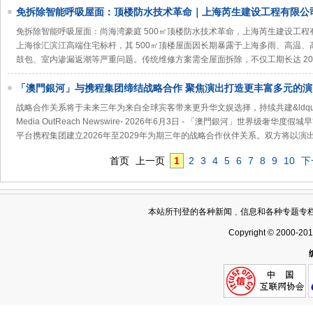
免拆除智能呼吸屋面：顶楼防水技术革命｜上海芮生建设工程有限公
免拆除智能呼吸屋面：尚海湾豪庭 500㎡顶楼防水技术革命，上海芮生建设工
上海徐汇滨江高端住宅标杆，其 500㎡顶楼屋面因长期暴露于上海多雨、高温
鼓包、室内渗漏返潮等严重问题。传统维修方案需全屋面拆除，不仅工期长达 20
「澳門銀河」与携程集团缔结战略合作 聚焦演出打造更丰富多元的演
战略合作关系将于未来三年为来自全球宾客带来更升华文娱选择，持续共建&ldquo;演
Media OutReach Newswire- 2026年6月3日 - 「澳門銀河」世界级
平台携程集团建立2026年至2029年为期三年的战略合作伙伴关系。双方将以演
首页
上一页
1
2
3
4
5
6
7
8
9
10
下
本站所刊登的各种新闻﹑信息和各种专题专
Copyright © 2000-20