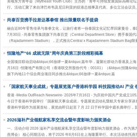
美颂东方青年会（Mytheast Youth Club）主办的「青年可持续发展国际高峰论
行。活动汇聚了来自津巴布韦及尼日利亚的驻港总领事及代表、多位立法会议员
尚泰百货携手拉差达慕拳馆 推出限量联名手提袋
融合近80年零售传承与泰拳文化，让旅行者将一份泰国文化记忆带回家曼谷，泰国 -Media O
7月30日 - 尚泰零售集团旗下尚泰百货（Central Department Store）
（Rajadamnern Stadium），正式推出Central x Rajadamnern Stadium
恒隆地产“66 成就无限”周年庆典第三阶段精彩揭幕
全国项目联动启动&ldquo;66放肆一夏&rdquo;嘉年华，凝聚社群动力香港及上海 -Media 
月16日 -恒隆地产有限公司（香港联交所股份代号：00101）（&ldquo;恒隆&rdquo
旗下内地11个综合商业项目同步推出&ldquo;66放肆一夏&rdquo;嘉
「国家航天事业成就」专题展览落户香港科学园 科技园推动AI 产业
工智能大会」
香港 -Media OutReach Newswire- 2026年7月16日 - 为庆祝中国共
今日于香港科学园举行「国家航天事业成就」专题展览启动礼暨航天专家分享讲
香港科学园作为巡展首站，展览由即日起至 7 月 22 日于科学园中庭长廊举行
2026滋补产业领航家私享交流会暨年度影响力颁奖酒会
一、活动介绍 2026 滋补产业领航家私享交流会暨年度影响力颁奖酒会，作为
燕博会） 核心同期活动，将于2026 年8月6日在上海隆重举行。本次活动依托