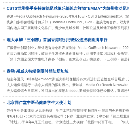
CSTS世承携手多特蒙德足球俱乐部以吉祥物"EMMA"为纽带推动
香港 -Media OutReach Newswire- 2026年6月16日 - CSTS Enterpr
统豪门多特蒙德足球俱乐部（Borussia Dortmund，BVB）达成战略合作。双方将
国内地共同开展足球文化推广、青少年足球发展、社区公益及球迷互动等系列项
理大承辧「三创赛」首届香港特别行政区选拔赛圆满举行
汇聚青年创新创业力量促进香港创科发展香港 -Media OutReach Newswire- 
直致力推动知识转移，鼓励学生发挥创新创业精神，运用专业知识回应社会所需
「第十六届全国大学生电子商务『创新、创意及创业』挑战赛」（三创赛）首届
泰勒·斯威夫特蜡像限时登陆新加坡
继去年夏天13尊泰勒&middot;斯威夫特蜡像横跨四大洲进行历史性全球首展
夫人蜡像馆进行一场令人瞩目的限时展出。新加坡 - Media OutReach Newswire -
夫人蜡像馆今日宣布，巡回展出的泰勒&middot;斯威夫特蜡像已经抵达，邀请粉
北京同仁堂中医药健康学生大使计划
带领学生走出课室 从认识药材、生产工艺到智慧科技 拓阔学生健康与创科视野香港 -Media 
年6月10日 - 北京同仁堂国药有限公司 (下称「北京同仁堂」) 举办的「第二届
「计划」)于今年4月正式启动。 计划透过三大项目:「校园中药百子柜」、「铜