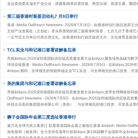
全品类燕窝及滋补产业企业，搭建集精准供需对接、商贸洽谈、资源互通、圈层
第三届香港时装荟启动礼7 月9日举行
香港 -Media OutReach Newswire- 2026年7月16日 - 由香港特别
文创产业发展处（文创处）牵头和资助的第三届香港时装荟，七月九日于香港艺
一众节目主办单位代表出席主礼。由香港特别行政区政府主办，文化体育及旅游
TCL实业与和记港口签署谅解备忘录
亮相&ldquo;2026深圳港国际供应链高质量发展大会&rdquo;聚焦绿色低碳
球供应链香港 - Media OutReach Newswire - 2026年7月9日 - 在&ldq
&rdquo;期间，全球领先的智能终端企业TCL实业，与全球领先的港口投资、开
美的集团与和记港口签署谅解备忘录
亮相&ldquo;2026深圳港国际供应链高质量发展大会&rdquo;发挥全球网络协同效
OutReach Newswire - 2026年7月9日 - 在&ldquo;2026深圳港国际供
科技企业美的集团股份有限公司（美的），与全球领先的港口投资、开发及运营
狮子会国际年会第三度选址香港举行
逾万名全球代表云集香江 彰显香港国际会展之都地位香港 &ndash; Media OutReach
游发展局（旅发局）全力支持在港举行的&ldquo;第108屆狮子会国际年会&rdquo