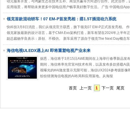
动元服务开发，与鸿蒙生态在技术互补、商业共赢等方向进行合作。此次合作，
应用场景，将帮助未来更多中国电信用户畅享美好数字生活。 广告 中国电信Ap
领克首款混动轿车！07 EM-P首发亮相：搭1.5T插混动力系统
快科技3月8日消息，我们从领克官方获悉，旗下领克07 EM-P正式首发亮相。
领克家族最新的设计语言，基于CMA Evo架构打造，新车有望在2024年上半
副总裁杨学良表示：原创、不模仿。 新车采用了源自于领克The Next Day概念
海信电视ULEDX遇上AI 即将重塑电视产业未来
据悉，海信将于3月15日AWE期间在上海举行春季新品发
期间，海信将率先官宣AI技术布局，以及发布多款搭载AI及
视曝光的#AI激发显示无限可能，海信UX2024参考级影
纷纷猜测海信电视的AI布局和应用落地。从海报
首页
上一页
1
下一页
尾页