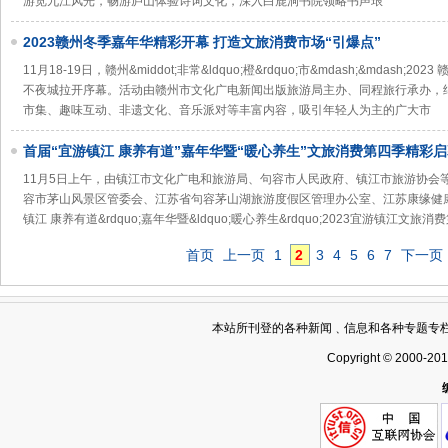
游览九江风光，畅游庐山体验诗词文化，深入白鹿洞书院领略书声琅
2023赣州冬季嘉年华精彩开幕 打造文旅消费市场“引爆点”
11月18-19日，赣州&middot;非常&ldquo;橙&rdquo;市&mdash;&mdash;2
不夜城拉开序幕。活动由赣州市文化广电新闻出版旅游局主办、同程旅行承办，
市集、趣味互动、非遗文化、音乐派对等丰富内容，吸引年轻人为主的广大市
首届“宜游镇江 康养有道”嘉年华暨“暖心养生”文旅消费第四季精彩
11月5日上午，由镇江市文化广电和旅游局、句容市人民政府、镇江市旅游协会
容市茅山风景区管委会、江苏省句容茅山湖旅游度假区管理办公室、江苏康缘健康管
镇江 康养有道&rdquo;嘉年华暨&ldquo;暖心养生&rdquo;2023宜游镇江文旅消
首页
上一页
1
2
3
4
5
6
7
下一页
本站所刊登的各种新闻﹑信息和各种专题专
Copyright © 2000-20