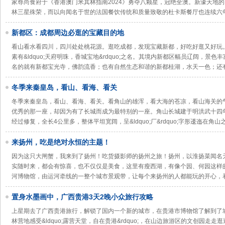
家尊尚食府于《香港澳门米其林指南2024》勇夺八颗星，冠绝全澳。新濠天地
林三星殊荣，而以向闻名于世的法国餐饮传统和质量致敬的杜卡斯餐厅也连续六
新都区：成都周边必逛的宝藏目的地
看山看水看四川，四川处处桃花源。逛吃成都，发现宝藏新都，好吃好逛又好玩
素有&ldquo;天府明珠，香城宝地&rdquo;之名。其境内新都区幅员辽阔，景
名的就有新都宝光寺，佛韵流香；也有自然生态和谐的新都桂湖，水天一色；还
冬季来秦皇岛，看山、看海、看关
冬季来秦皇岛，看山、看海、看关。看角山的雄浑，看大海的苍凉，看山海关的
优秀的那一座，却因为有了长城而成为最特别的一座。角山长城建于明洪武十四
经过修复，全长4公里多，整体平坦宽阔，呈&ldquo;厂&rdquo;字形逶迤在角
来扬州，吃是绝对永恒的主题！
因为这只大闸蟹，我来到了扬州！吃货摄影师的扬州之旅！扬州，以淮扬菜闻名
实随时来，都会有惊喜，也不仅仅是美食，这里有瘦西湖，有像个园、何园这样
河博物馆，由运河牵线的一整个城市景观带，让每个来扬州的人都能玩的开心，
置身水墨画中，广西贵港3天2晚小众旅行攻略
上星期去了广西贵港旅行，解锁了国内一个新的城市，在贵港市博物馆了解到了
林营地感受&ldquo;露营天堂，自在贵港&rdquo;，在山边旅游区的文创园走