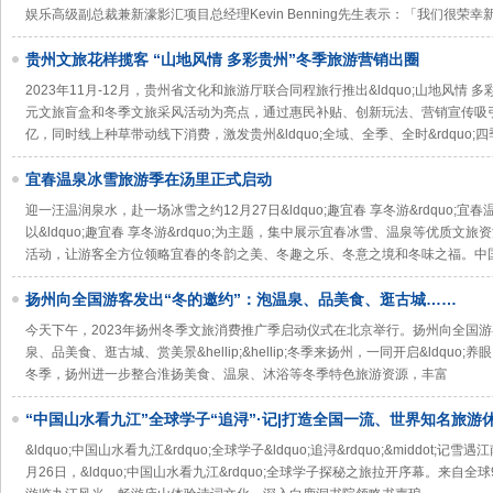
娱乐高级副总裁兼新濠影汇项目总经理Kevin Benning先生表示：「我们很荣
贵州文旅花样揽客 “山地风情 多彩贵州”冬季旅游营销出圈
2023年11月-12月，贵州省文化和旅游厅联合同程旅行推出&ldquo;山地风情 多彩
元文旅盲盒和冬季文旅采风活动为亮点，通过惠民补贴、创新玩法、营销宣传吸引
亿，同时线上种草带动线下消费，激发贵州&ldquo;全域、全季、全时&rdquo;四
宜春温泉冰雪旅游季在汤里正式启动
迎一汪温润泉水，赴一场冰雪之约12月27日&ldquo;趣宜春 享冬游&rdquo
以&ldquo;趣宜春 享冬游&rdquo;为主题，集中展示宜春冰雪、温泉等优质
活动，让游客全方位领略宜春的冬韵之美、冬趣之乐、冬意之境和冬味之福。中
扬州向全国游客发出“冬的邀约”：泡温泉、品美食、逛古城……
今天下午，2023年扬州冬季文旅消费推广季启动仪式在北京举行。扬州向全国游客发出&
泉、品美食、逛古城、赏美景&hellip;&hellip;冬季来扬州，一同开启&ldquo;
冬季，扬州进一步整合淮扬美食、温泉、沐浴等冬季特色旅游资源，丰富
“中国山水看九江”全球学子“追浔”·记|打造全国一流、世界知名旅游
&ldquo;中国山水看九江&rdquo;全球学子&ldquo;追浔&rdquo;&middot;记雪遇江
月26日，&ldquo;中国山水看九江&rdquo;全球学子探秘之旅拉开序幕。来自