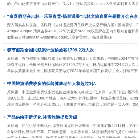
的北帝山仿佛置身于山水诗画中。Day1： 抵达贵港&mdash;入住维多利亚大酒
“京喜假期在吉林—乐享春雪•畅爽避暑”吉林文旅春夏主题推介会在
深入落实吉林省委、省政府《吉林省旅游万亿级产业攻坚行动方案》部署要求，不断提
&rdquo;&ldquo;清爽吉林&bull; 22℃的夏天&rdquo;双品牌在国内市场知名度和美
假期在吉林&mdash;&mdash;&ldquo;乐享春雪&bull;畅爽避暑&a
春节假期全国民航累计运输旅客1799.2万人次
原标题：春节假期全国民航累计运输旅客1799.2万人次来源：中国网2024年春节
稳有序运行，全国民航累计运输旅客1799.2万人次，日均运输旅客224.9万人次
单位认真落实党中央、国务院关于做好2024年春运各项工作要求，全力打造平
中国旅游消费较多的低龄健康老年人将超过1亿
原标题：中国旅游消费较多的低龄健康老年人将超过1亿来源：人民日报步履不
驾9万公里，走过近300个城市，在年过六旬的萍姐眼中，旅游是发现美好、&ldquo
冰河漂流探险、坐直升机上雪山，于耄耋之年的江滨而言，旅游是不负人生、&ldq
产品供给不断优化 冰雪旅游提质升级
原标题：产品供给不断优化 冰雪旅游提质升级来源：中国旅游报2月17日，第
自治区呼伦贝尔市开幕，江南春意暖，北国雪未融，冰雪激情持续飞扬在中华大地。