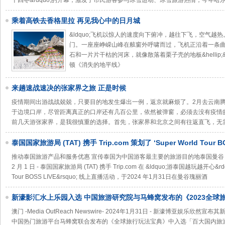
十四冬&rdquo;的开幕，激发了市民游客参与冰雪运动、冰雪旅游热情，今年哈
乘着高铁去香格里拉 再见我心中的日月城
&ldquo;飞机以惊人的速度向下俯冲，越往下飞，空气
门。一座座峥嵘山峰在舷窗外呼啸而过，飞机正沿着一条
石和一片片干枯的河床，就像散落着栗子壳的地板&hellip;&hell
顿《消失的地平线》
来趟速战速决的张家界之旅 正是时候
疫情期间出游战战兢兢，只要目的地发生爆出一例，返京就麻烦了。2月去云南
于边境口岸，尽管距离真正的口岸还有几百公里，依然被弹窗，必须去没有疫情
前几天游张家界，是我很慎重的选择。首先，张家界和北京之间有往返直飞，无
泰国国家旅游局 (TAT) 携手 Trip.com 策划了 ‘Super World Tour 
活动
推动泰国旅游产品和服务优惠 宣传泰国为中国游客最主要的旅游目的地泰国曼谷 -Media Ou
2 月 1 日 - 泰国国家旅游局 (TAT) 携手 Trip.com 在 &ldquo;游泰国越玩越开心&rdq
Tour BOSS LIVE&rsquo; 线上直播活动，于2024 年1月31日在曼谷瑰丽酒
新濠影汇水上乐园入选 中国旅游研究院与马蜂窝发布的《2023全球
「百大国内旅游新玩法」
澳门 -Media OutReach Newswire- 2024年1月31日 - 新濠博亚娱
中国热门旅游平台马蜂窝联合发布的《全球旅行玩法宝典》中入选「百大国内旅