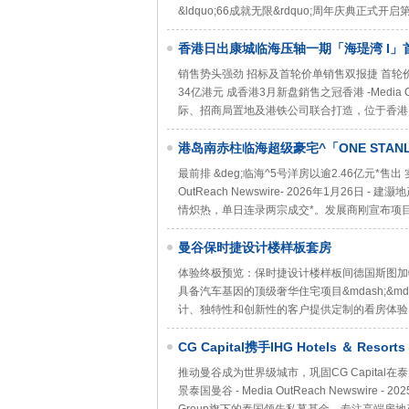
&ldquo;66成就无限&rdquo;周年庆典正
香港日出康城临海压轴一期「海瑅湾 I」
销售势头强劲 招标及首轮价单销售双报捷 首轮价
34亿港元 成香港3月新盘銷售之冠香港 -Media O
际、招商局置地及港铁公司联合打造，位于香港日出康城
港岛南赤柱临海超级豪宅^「ONE STAN
最前排 &deg;临海^5号洋房以逾2.46亿元*售出
OutReach Newswire- 2026年1月26
情炽热，单日连录两宗成交*。发展商刚宣布项目第
曼谷保时捷设计楼样板套房
体验终极预览：保时捷设计楼样板间德国斯图加特 / 泰国曼谷
具备汽车基因的顶级奢华住宅项目&mdash;&
计、独特性和创新性的客户提供定制的看房体验。
CG Capital携手IHG Hotels ＆
（InterContinental Residences
推动曼谷成为世界级城市，巩固CG Capita
景泰国曼谷 - Media OutReach Newswire - 2025年1