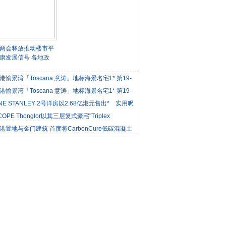
两会释放推动楼市平
康发展信号 各地政
港愉景湾「Toscana 意涛」地标海景名宅1* 第19-
港愉景湾「Toscana 意涛」地标海景名宅1* 第19-
NE STANLEY 2号洋房以2.68亿港元售出* 实用呎
COPE Thonglor以其三层复式豪宅"Triplex
iden
港置地与金门建筑 首度将CarbonCure低碳混凝土