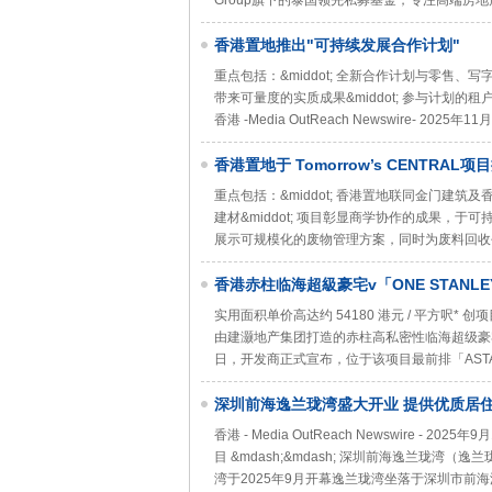
Group旗下的泰国领先私募基金，专注高端房
香港置地推出"可持续发展合作计划"
重点包括：&middot; 全新合作计划与零售
带来可量度的实质成果&middot; 参与计划的
香港 -Media OutReach Newswire- 20
香港置地于 Tomorrow’s CENT
重点包括：&middot; 香港置地联同金门建
建材&middot; 项目彰显商学协作的成果，于
展示可规模化的废物管理方案，同时为废料回收创造经济诱
香港赤柱临海超級豪宅v「ONE STANLE
交
实用面积单价高达约 54180 港元 / 平方呎* 创项目单价
由建灏地产集团打造的赤柱高私密性临海超级豪宅
日，开发商正式宣布，位于该项目最前排「ASTA 
深圳前海逸兰珑湾盛大开业 提供优质居
香港 - Media OutReach Newswire 
目 &mdash;&mdash; 深圳前海逸兰珑
湾于2025年9月开幕逸兰珑湾坐落于深圳市前