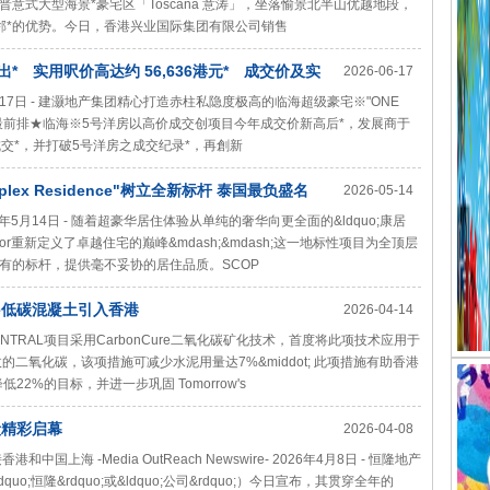
意式大型海景*豪宅区「Toscana 意涛」，坐落愉景北半山优越地段，
邻*的优势。今日，香港兴业国际集团有限公司销售
元售出* 实用呎价高达约 56,636港元* 成交价及实
2026-06-17
- 2026年6月17日 - 建灏地产集团精心打造赤柱私隐度极高的临海超级豪宅※"ONE
录得最前排★临海※5号洋房以高价成交创项目今年成交价新高后*，发展商于
房成交*，并打破5号洋房之成交纪录*，再創新
iplex Residence"树立全新标杆 泰国最负盛名
2026-05-14
- 2026年5月14日 - 随着超豪华居住体验从单纯的奢华向更全面的&ldquo;康居
onglor重新定义了卓越住宅的巅峰&mdash;&mdash;这一地标性项目为全顶层
有的标杆，提供毫不妥协的居住品质。SCOP
re低碳混凝土引入香港
2026-04-14
's CENTRAL项目采用CarbonCure二氧化碳矿化技术，首度将此项技术应用于
收的二氧化碳，该项措施可减少水泥用量达7%&middot; 此项措施有助香港
2%的目标，并进一步巩固 Tomorrow's
段精彩启幕
2026-04-08
海 -Media OutReach Newswire- 2026年4月8日 - 恒隆地产
o;恒隆&rdquo;或&ldquo;公司&rdquo;）今日宣布，其贯穿全年的