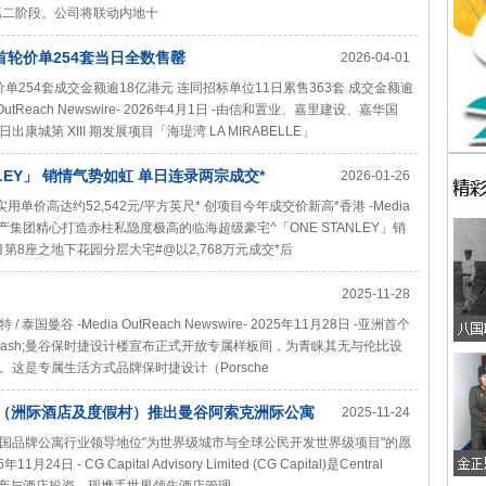
式开启第二阶段。公司将联动内地十
首轮价单254套当日全数售罄
2026-04-01
单254套成交金额逾18亿港元 连同招标单位11日累售363套 成交金额逾
utReach Newswire- 2026年4月1日 -由信和置业、嘉里建设、嘉华国
第 XIII 期发展项目「海瑅湾 LA MIRABELLE」
LEY」 销情气势如虹 单日连录两宗成交*
2026-01-26
 实用单价高达约52,542元/平方英尺* 创项目今年成交价新高*香港 -Media
日 - 建灏地产集团精心打造赤柱私隐度极高的临海超级豪宅^「ONE STANLEY」销
8座之地下花园分层大宅#@以2,768万元成交*后
2025-11-28
 -Media OutReach Newswire- 2025年11月28日 -亚洲首个
mdash;曼谷保时捷设计楼宣布正式开放专属样板间，为青睐其无与伦比设
这是专属生活方式品牌保时捷设计（Porsche
 Resorts（洲际酒店及度假村）推出曼谷阿索克洲际公寓
2025-11-24
 Bangkok Asoke）——Sukhumvit心脏地带唯一永久产权品牌公寓
l在泰国品牌公寓行业领导地位"为世界级城市与全球公民开发世界级项目"的愿
1月24日 - CG Capital Advisory Limited (CG Capital)是Central