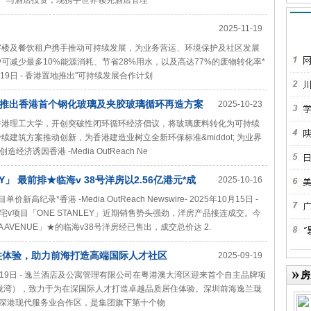
地产与酒店投资，现携手世界领先酒店管理
2025-11-19
、写字楼及餐饮租户携手推动可持续发展，为业务营运、环境保护及社区发展
租户可减少最多10%能源消耗、节省28%用水，以及高达77%的废物转化率*
25年11月19日 - 香港置地推出"可持续发展合作计划
RAL项目推出香港首个钢化玻璃及夹胶玻璃循环再造方案
2025-10-23
筑及香港理工大学，开创突破性闭环循环经济倡议，将玻璃废料转化为可持续
可持续建筑方案推动创新，为香港建造业树立全新环保标准&middot; 为业界
因香港 -Media OutReach Ne
Y」 最前排★临海v 38号洋房以2.56亿港元*成
2025-10-16
新高纪录*香港 -Media OutReach Newswire- 2025年10月15日 -
v项目「ONE STANLEY」近期销售势头强劲，洋房产品接连成交。今
AVENUE」★的临海v38号洋房经已售出，成交总价达 2.
住体验，助力前海打造高端国际人才社区
2025-09-19
房
- 2025年9月19日 - 逸兰酒店及公寓管理有限公司在粤港澳大湾区迎来首个自主品牌项
湾（逸兰珑湾），致力于为在深国际人才打造卓越品质居住体验。深圳前海逸兰珑
海深港现代服务业合作区，是集团旗下第十个物