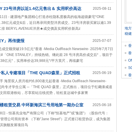
EY 23号洋房以近1.4亿元售出＆ 实用呎价高达
2025-08-11
 2025年8月11日 - 建灝地产集团精心打造赤柱隐私度极高的临海超级豪宅*ONE
1.38亿元成交&后，近日再录同类型洋房成交。23号洋房获买家以逾1.39
地方
排 BERYL AVENUE洋房★成交價及实用呎价新高z
稳健
EY」再传捷报
2025-07-07
香
破19.5亿元*香港 -Media OutReach Newswire- 2025年7月7日
香
ONE STANLEY」持续热销。继此前 28 号洋房高价成交后*，项目于
O
8亿元*，实用单价达39,988元*/平方英尺，再续豪宅
价
S
私人专建项目「THE QUAD森里」正式招租
2025-06-19
Res
香
人房月租约6,800港元起香港 -Media OutReach Newswire-
全新优尚专才学生公寓 ─「THE QUAD 森里」正式推出，项目位于红磡漆咸道
文田双港铁站，尽享双站沿线优势，轻松直达城中多家菁
楼租赁交易 中环新海滨三号用地第一期办公室
2025-06-18
2025年6月18日 - 恒基兆业地产有限公司（下称"恒基地产"或"集团"）（股份代号：
公司简街资本 （下称"Jane Street"）正式签订租赁协议，成为集团
滨旗舰发展项目鸟