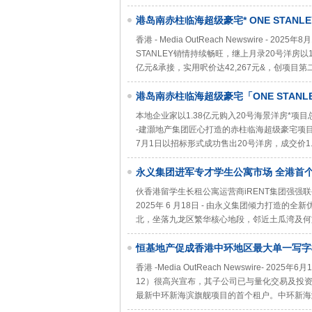
港岛南赤柱临海超级豪宅* ONE STANL
42,267元＆ 项目总成交金额突破20亿元＆
香港 - Media OutReach Newswire -
STANLEY销情持续畅旺，继上月录20号洋房以
亿元&承接，实用呎价达42,267元&，创项目第二
港岛南赤柱临海超级豪宅「ONE STANL
本地企业家以1.38亿元购入20号海景洋房*项目总成交额突
-建灝地产集团匠心打造的赤柱临海超级豪宅项目#「
7月1日以招标形式成功售出20号洋房，成交价1.3
永义集团进军专才学生公寓市场 全港首个
伙香港留学生长租公寓运营商iRENT集团强强联手 海景双
2025年 6 月18日 - 由永义集团倾力打造的
北，坐落九龙区繁华核心地段，邻近土瓜湾及何
恒基地产促成香港中环地区最大单一写字
面积预租超70%
香港 -Media OutReach Newswire- 
12）很高兴宣布，其子公司已与量化交易及投资管理
最新中环新海滨旗舰项目的首个租户。中环新海