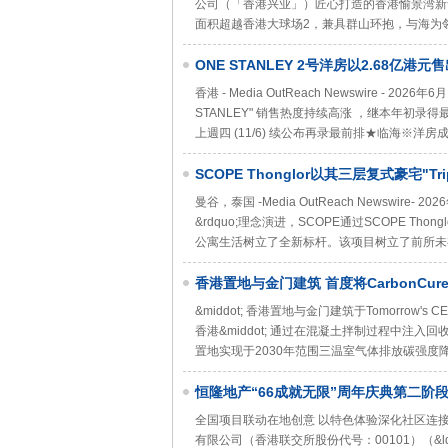
公司（「香港兴业」）匠心打造的香港愉景湾新晋
面积超越香港大球场2，兼具群山环抱，与海为
ONE STANLEY 2号洋房以2.68亿港
用呎价同创项目本年度新高*
香港 - Media OutReach Newswire 
STANLEY" 销售热度持续高涨 ，继本年初
上週四 (11/6) 续公布再录最前排★临海※洋
SCOPE Thonglor以其三层复式豪宅"Tr
的顶层公寓
曼谷，泰国 -Media OutReach Newswire
&rdquo;理念演进，SCOPE通过SCOPE Th
公寓生活树立了全新标杆。该项目树立了前所未
香港置地与金门建筑 首度将CarbonCu
&middot; 香港置地与金门建筑于Tomorrow
香港&middot; 通过在混凝土拌制过程中注入回
置地实现于2030年范围三温室气体排放碳强度降低2
恒隆地产“66成就无限”周年庆典第二阶
全国项目联动在地创意 以特色体验深化社区连接香港和中国上
有限公司（香港联交所股份代号：00101）（&ldqu