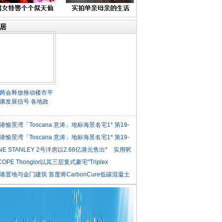
居
两会释放推动楼市平
康发展信号 各地政
港愉景湾「Toscana 意涛」地标海景名宅1* 第19-
港愉景湾「Toscana 意涛」地标海景名宅1* 第19-
NE STANLEY 2号洋房以2.68亿港元售出* 实用呎
COPE Thonglor以其三层复式豪宅"Triplex
iden
港置地与金门建筑 首度将CarbonCure低碳混凝土