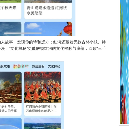
的动人故事，发现你的诗和远方；红河还藏着无数古朴小城、特
浪漫；“文化探秘”更能解锁红河的文化根脉与底蕴，回顾“三千