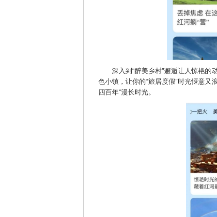
深入到“醉美乡村”邂逅让人惊艳
色小镇，让你的“旅居度假”时光惬意又
四百年”漫长时光。