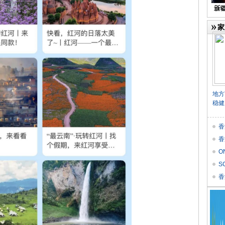
家
地方
稳健
香
香
O
价
S
Res
香