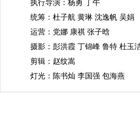
执行导演：杨勇 丁午
统筹：杜子航 黄琳 沈逸帆 吴娟
运营：党娜 康祺 张子晗
摄影：彭洪霞 丁锦峰 鲁特 杜玉
剪辑：赵纹嵩
灯光：陈书灿 李国强 包海燕